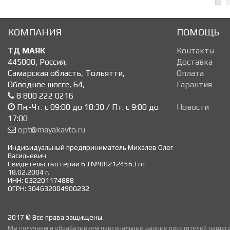
КОМПАНИЯ
ПОМОЩЬ
ТД МАЯК
Контакты
445000
,
Россия
,
Доставка
Самарская область, Тольятти
,
Оплата
Обводное шоссе, 64
,
Гарантия
8 800 222 0216
Пн.-Чт. с 09:00 до 18:30 / Пт. с 9:00 до
Новости
17:00
opt@mayakavto.ru
Индивидуальный предприниматель Михалев Олег
Васильевич
Свидетельство серии 63 №002124563 от
18.02.2004 г.
ИНН: 632201174888
ОГРН: 304632004900232
2017 © Все права защищены.
Мы получаем и обрабатываем персональные данные посетителей нашего 