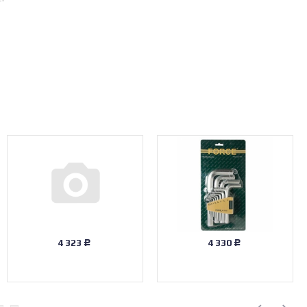
4 323
4 330
Р
Р