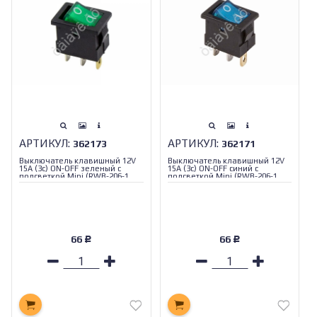
АРТИКУЛ:
АРТИКУЛ:
362173
362171
Выключатель клавишный 12V
Выключатель клавишный 12V
15А (3с) ON-OFF зеленый с
15А (3с) ON-OFF синий с
подсветкой Mini (RWB-206-1,
подсветкой Mini (RWB-206-1,
SC-768) REXANT
SC-768) REXANT
66
66
Р
Р