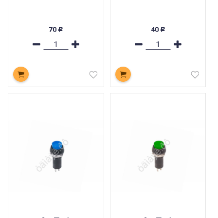
70
40
Р
Р