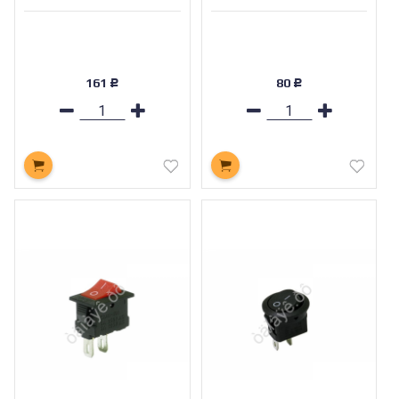
161
80
Р
Р