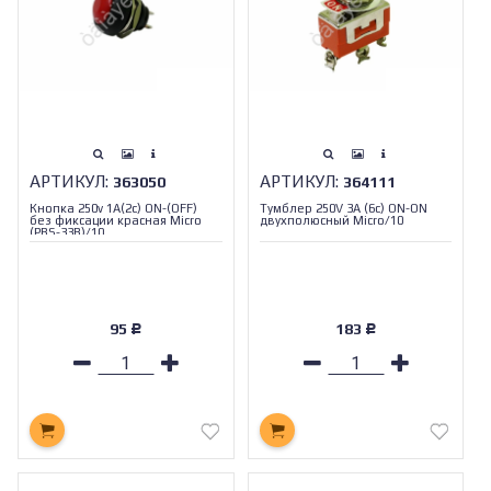
АРТИКУЛ:
АРТИКУЛ:
363050
364111
Кнопка 250v 1A(2c) ON-(OFF)
Тумблер 250V 3A (6с) ON-ON
без фиксации красная Micro
двухполюсный Micro/10
(PBS-33B)/10
95
183
Р
Р