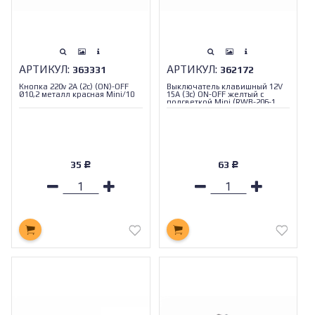
АРТИКУЛ:
АРТИКУЛ:
363331
362172
Кнопка 220v 2A (2c) (ON)-OFF
Выключатель клавишный 12V
Ø10,2 металл красная Mini/10
15А (3с) ON-OFF желтый с
подсветкой Mini (RWB-206-1,
SC-768) REXANT
35
63
Р
Р