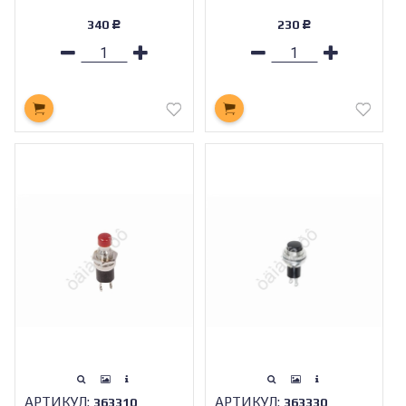
340
230
Р
Р
АРТИКУЛ:
АРТИКУЛ:
363310
363330