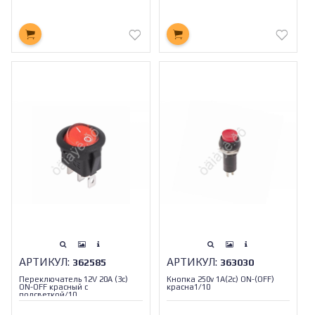
АРТИКУЛ:
АРТИКУЛ:
362585
363030
Переключатель 12V 20A (3c)
Кнопка 250v 1A(2c) ON-(OFF)
ON-OFF красный с
красна1/10
подсветкой/10