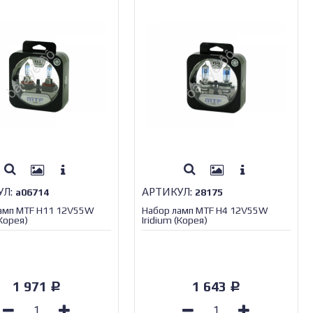
УЛ:
АРТИКУЛ:
а06714
28175
амп MTF H11 12V55W
Набор ламп MTF H4 12V55W
(Корея)
Iridium (Корея)
1 971
1 643
Р
Р