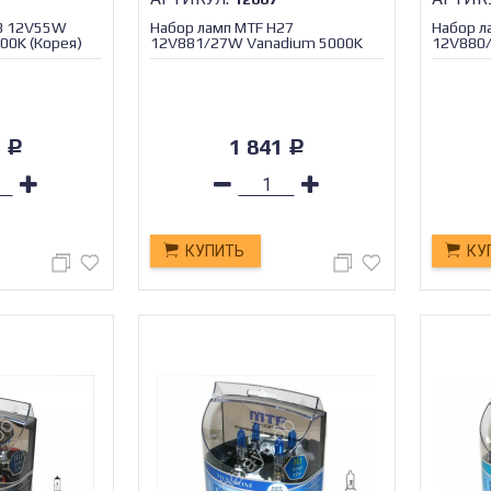
H3 12V55W
Набор ламп MTF H27
Набор л
0K (Корея)
12V881/27W Vanadium 5000K
12V880
(Корея)
(Корея)
3
1 841
Р
Р
КУПИТЬ
КУ