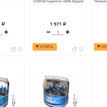
12V65W Argentum +80% (Корея)
Titaniu
9
1 971
Р
Р
КУПИТЬ
КУ