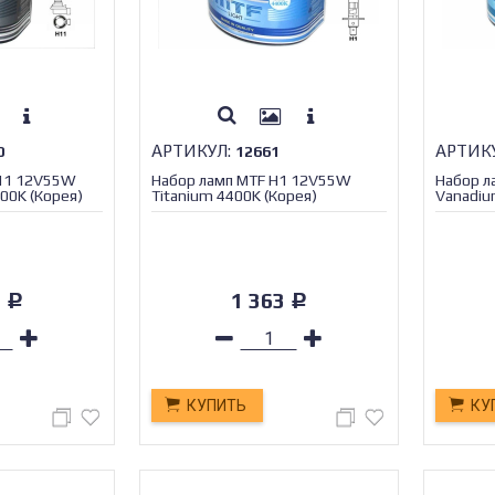
АРТИКУЛ:
АРТИК
0
12661
H11 12V55W
Набор ламп MTF H1 12V55W
Набор л
0K (Корея)
Titanium 4400K (Корея)
Vanadiu
9
1 363
Р
Р
КУПИТЬ
КУ