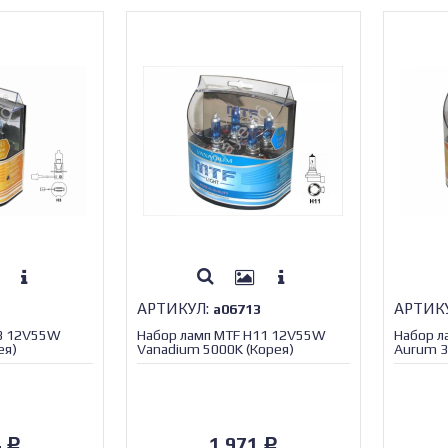
АРТИКУЛ:
АРТИК
а06713
H3 12V55W
Набор ламп MTF H11 12V55W
Набор л
ея)
Vanadium 5000K (Корея)
Aurum 3
4
1 971
Р
Р