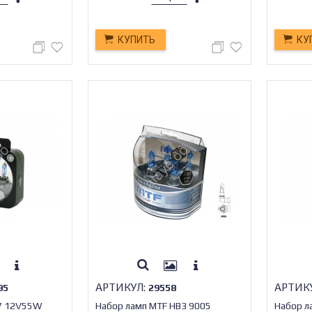
КУПИТЬ
КУ
АРТИКУЛ:
АРТИК
95
29558
H7 12V55W
Набор ламп MTF HВ3 9005
Набор л