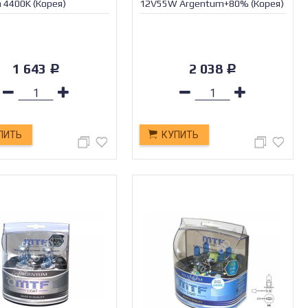
m 4400K (Корея)
12V55W Argentum+80% (Корея)
1 643
2 038
Р
Р
ПИТЬ
КУПИТЬ