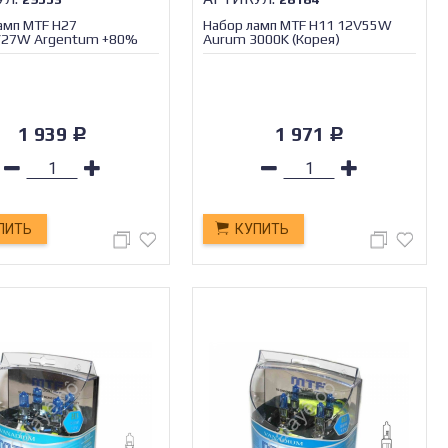
амп MTF H27
Набор ламп MTF H11 12V55W
/27W Argentum +80%
Aurum 3000K (Корея)
1 939
1 971
Р
Р
ПИТЬ
КУПИТЬ