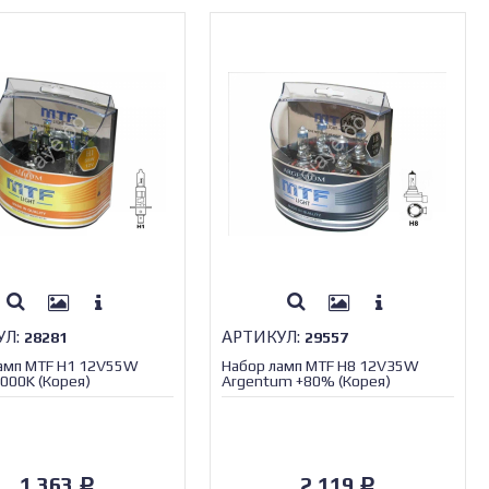
УЛ:
АРТИКУЛ:
28281
29557
амп MTF H1 12V55W
Набор ламп MTF H8 12V35W
000K (Корея)
Argentum +80% (Корея)
1 363
2 119
Р
Р