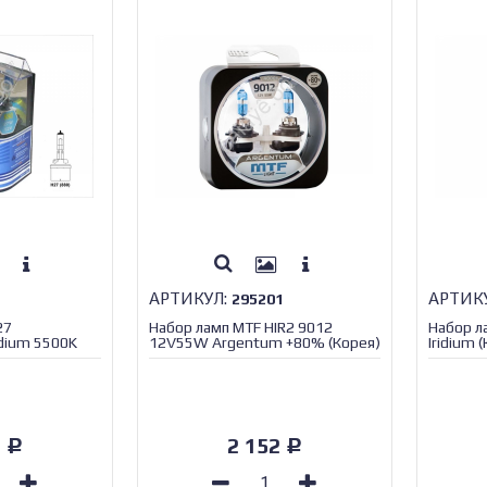
АРТИКУЛ:
АРТИК
295201
27
Набор ламп MTF HIR2 9012
Набор л
dium 5500K
12V55W Argentum +80% (Корея)
Iridium 
1
2 152
Р
Р