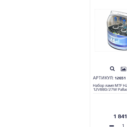
АРТИКУЛ:
12651
Набор ламп MTF H
12V880/27W Palla
(Корея)
1 84