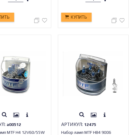
ПИТЬ
КУПИТЬ
УЛ:
АРТИКУЛ:
а00512
12475
амп MTF H4 12V60/55W
Набор ламп MTF HВ4 9006