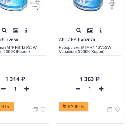
УЛ:
АРТИКУЛ:
12668
а07878
амп MTF H3 12V55W
Набор ламп MTF H1 12V55W
m 5000K (Корея)
Vanadium 5000K (Корея)
1 314
1 363
Р
Р
ПИТЬ
КУПИТЬ