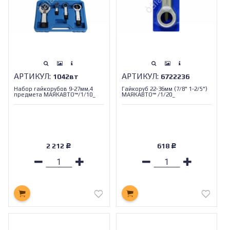
АРТИКУЛ:
АРТИКУЛ:
1042вт
6722236
Набор гайкорубов 9-27мм,4
Гайкоруб 22-36мм (7/8" 1-2/5")
предмета МАЯКАВТО™/1/10_
МАЯКАВТО™ /1/20_
2 212
618
Р
Р