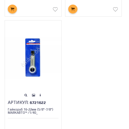
АРТИКУЛ:
6721622
Гайкоруб 16-22мм (5/8"-7/8")
МАЯКАВТО™ /1/40_