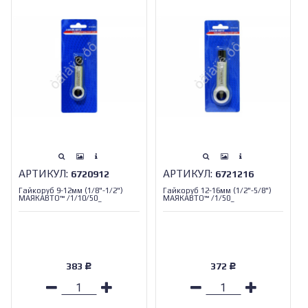
АРТИКУЛ:
АРТИКУЛ:
6720912
6721216
Гайкоруб 9-12мм (1/8"-1/2")
Гайкоруб 12-16мм (1/2"-5/8")
МАЯКАВТО™ /1/10/50_
МАЯКАВТО™ /1/50_
383
372
Р
Р