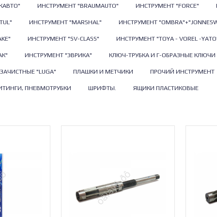
КАВТО"
ИНСТРУМЕНТ "BRAUMAUTO"
ИНСТРУМЕНТ "FORCE"
TUL"
ИНСТРУМЕНТ "MARSHAL"
ИНСТРУМЕНТ "OMBRA"+"JONNES
KE"
ИНСТРУМЕНТ "SV-СLASS"
ИНСТРУМЕНТ "TOYA - VOREL -YATO
АК"
ИНСТРУМЕНТ "ЭВРИКА"
КЛЮЧ-ТРУБКА И Г-ОБРАЗНЫЕ КЛЮЧИ
 ЗАЧИСТНЫЕ "LUGA"
ПЛАШКИ И МЕТЧИКИ
ПРОЧИЙ ИНСТРУМЕНТ
ИТИНГИ, ПНЕВМОТРУБКИ
ШРИФТЫ.
ЯЩИКИ ПЛАСТИКОВЫЕ