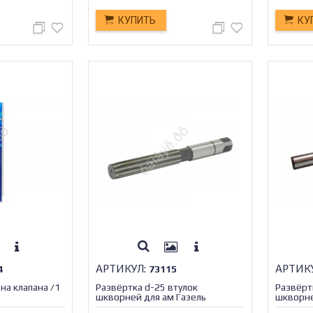
КУПИТЬ
КУ
АРТИКУЛ:
АРТИК
4
73115
на клапана /1
Развёртка d-25 втулок
Развёрт
шкворней для ам Газель
шкворн
укороченная