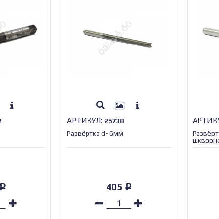
АРТИКУЛ:
АРТИК
2
26738
Развёртка d- 6мм
Развёрт
шкворне
405
Р
Р