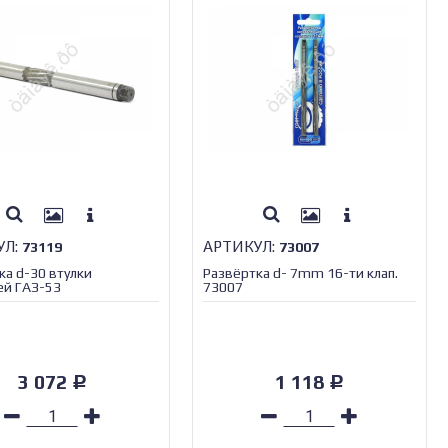
УЛ:
АРТИКУЛ:
73119
73007
ка d-30 втулки
Развёртка d- 7mm 16-ти клап.
й ГАЗ-53
73007
3 072
1 118
Р
Р