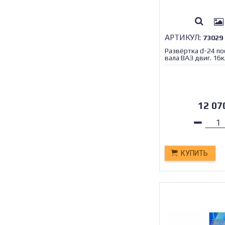
АРТИКУЛ:
73029
Развёртка d-24 по
вала ВАЗ двиг. 16к
12 0
КУПИТЬ