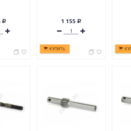
8
1 155
Р
Р
КУПИТЬ
КУ