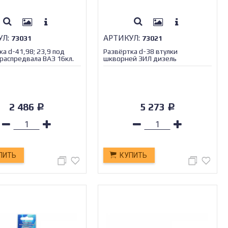
УЛ:
АРТИКУЛ:
73031
73021
а d-41,98; 23,9 под
Развёртка d-38 втулки
 распредвала ВАЗ 16кл.
шкворней ЗИЛ дизель
2 486
5 273
Р
Р
ПИТЬ
КУПИТЬ