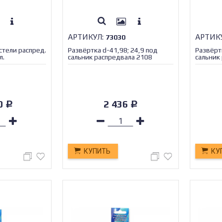
АРТИКУЛ:
АРТИК
73030
стели распред.
Развёртка d-41,98; 24,9 под
Развёртк
л.
сальник распредвала 2108
сальник
70
2 436
Р
Р
КУПИТЬ
КУ