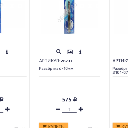
АРТИКУЛ:
АРТИК
26733
Развёртка d-10мм
Развёрт
2101-07
575
Р
Р
КУПИТЬ
КУ