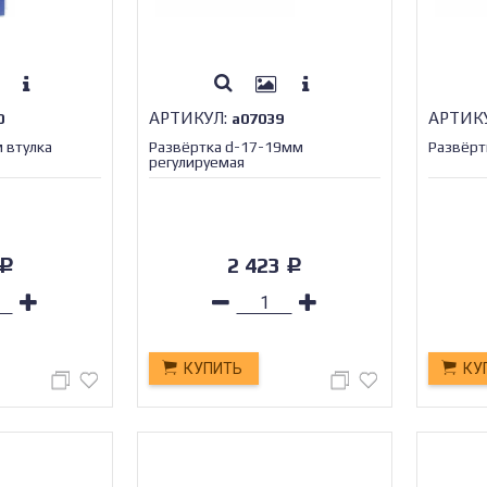
АРТИКУЛ:
АРТИК
0
а07039
 втулка
Развёртка d-17-19мм
Развёрт
регулируемая
2 423
Р
Р
КУПИТЬ
КУ