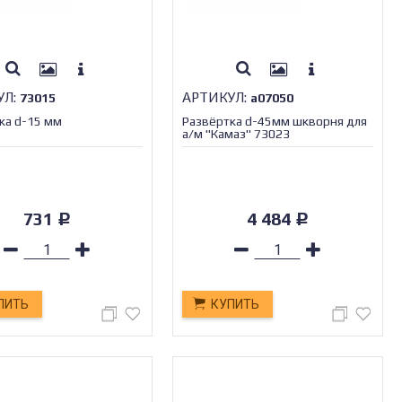
УЛ:
АРТИКУЛ:
73015
а07050
ка d-15 мм
Развёртка d-45мм шкворня для
а/м "Камаз" 73023
731
4 484
Р
Р
ПИТЬ
КУПИТЬ