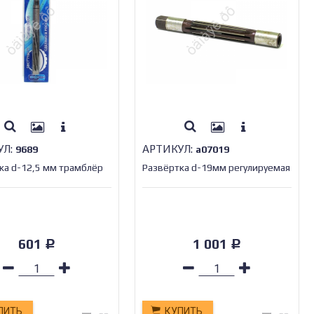
УЛ:
АРТИКУЛ:
9689
а07019
ка d-12,5 мм трамблёр
Развёртка d-19мм регулируемая
601
1 001
Р
Р
ПИТЬ
КУПИТЬ