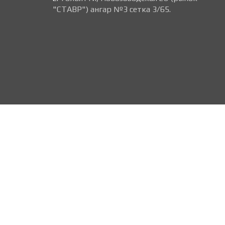
"СТАВР") ангар №3 сетка 3/65.