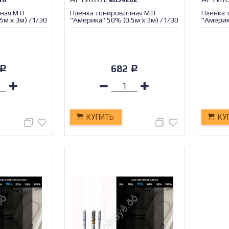
ная MTF
Плёнка тонировочная MTF
Плёнка 
5м х 3м) /1/30
"Америка" 50% (0.5м х 3м) /1/30
"Америк
/1/30
682
Р
Р
КУПИТЬ
КУ