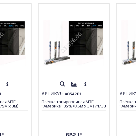
АРТИКУЛ:
АРТИК
1
а054201
ная MTF
Плёнка тонировочная MTF
Плёнка 
75м х 3м)
"Америка" 35% (0.5м х 3м) /1/30
"Америк
/1/30
682
Р
Р