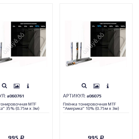
УЛ:
АРТИКУЛ:
а060761
а06075
тонировочная MTF
Плёнка тонировочная MTF
а" 35% (0.75м х 3м)
"Америка" 10% (0.75м х 3м)
/1/30
995
995
Р
Р