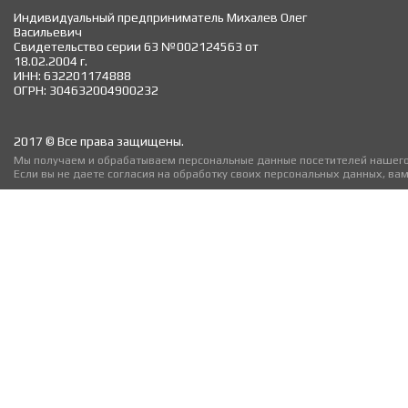
Индивидуальный предприниматель Михалев Олег
Васильевич
Свидетельство серии 63 №002124563 от
18.02.2004 г.
ИНН: 632201174888
ОГРН: 304632004900232
2017 © Все права защищены.
Мы получаем и обрабатываем персональные данные посетителей нашего 
Если вы не даете согласия на обработку своих персональных данных, ва