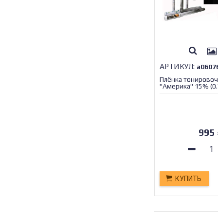
АРТИКУЛ:
а0607
Плёнка тонировоч
"Америка" 15% (0.
/1/30
995
КУПИТЬ