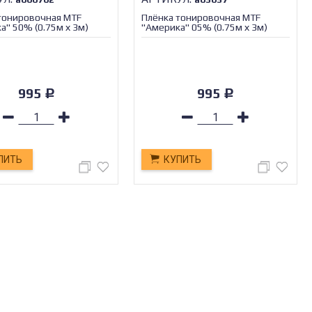
тонировочная MTF
Плёнка тонировочная MTF
а" 50% (0.75м х 3м)
"Америка" 05% (0.75м х 3м)
/1/30
995
995
Р
Р
ПИТЬ
КУПИТЬ