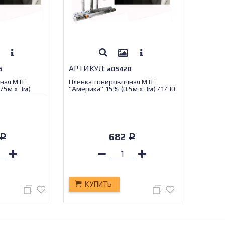
АРТИКУЛ:
6
а05420
ная MTF
Плёнка тонировочная MTF
75м х 3м)
"Америка" 15% (0.5м х 3м) /1/30
682
Р
Р
КУПИТЬ