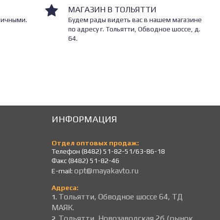
МАГАЗИН В ТОЛЬЯТТИ
личными.
Будем рады видеть вас в нашем магазине
по адресу г. Тольятти, Обводное шоссе, д.
64.
ИНФОРМАЦИЯ
Отдел оптовых продаж:
Телефон (8482) 51-82-51/63-86-18
Факс (8482) 51-82-46
opt@mayakavto.ru
E-mail:
Адреса:
Тольятти, Обводное шоссе 64, ТД
1.
МАЯК.
Тольятти, Новозаводская 2б (рынок
2.