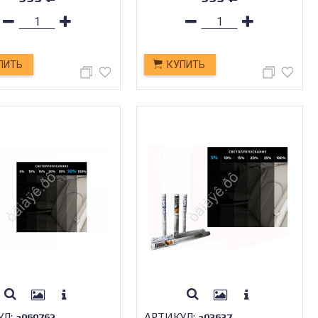
ПИТЬ
КУПИТЬ
УЛ:
АРТИКУЛ:
а060762
а03637