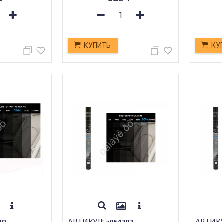
КУПИТЬ
КУ
АРТИКУЛ:
АРТИК
10
а054202