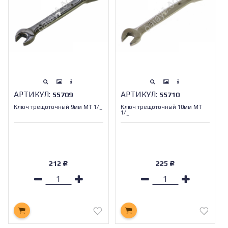
АРТИКУЛ:
АРТИКУЛ:
55709
55710
Ключ трещоточный 9мм МТ 1/_
Ключ трещоточный 10мм МТ
1/_
212
225
Р
Р