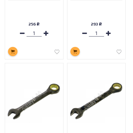
256
293
Р
Р