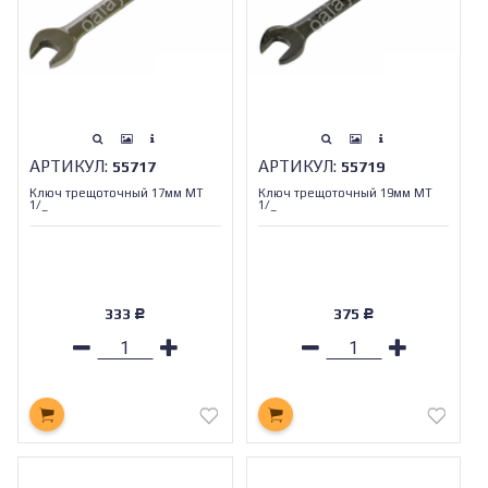
АРТИКУЛ:
АРТИКУЛ:
55717
55719
Ключ трещоточный 17мм МТ
Ключ трещоточный 19мм МТ
1/_
1/_
333
375
Р
Р