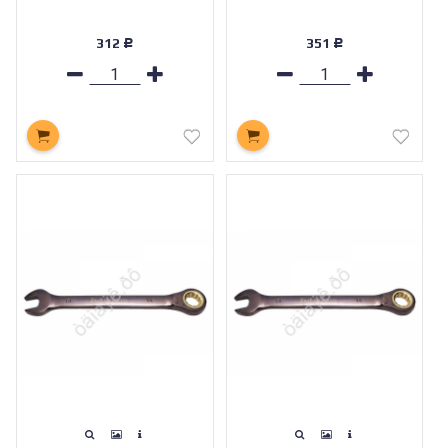
312
351
Р
Р