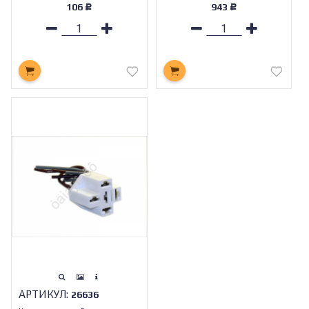
106
943
Р
Р
АРТИКУЛ:
26636