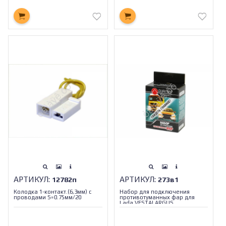
АРТИКУЛ:
АРТИКУЛ:
12782п
273в1
Колодка 1-контакт.(6,3мм) с
Набор для подключения
проводами S=0.75мм/20
противотуманных фар для
Lada VESTALARGUS