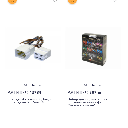
АРТИКУЛ:
АРТИКУЛ:
12784
287пв
Колодка 4-контакт.(6,3мм) с
Набор для подключения
проводами S=0.5мм /10
противотуманных фар
"Универсальный"