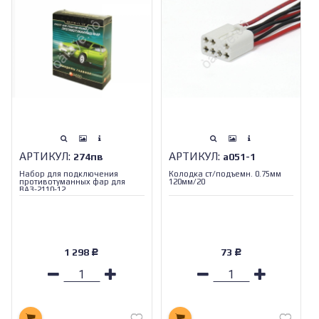
АРТИКУЛ:
АРТИКУЛ:
274пв
а051-1
Набор для подключения
Колодка ст/подъемн. 0.75мм
противотуманных фар для
120мм/20
ВАЗ-2110-12
1 298
73
Р
Р