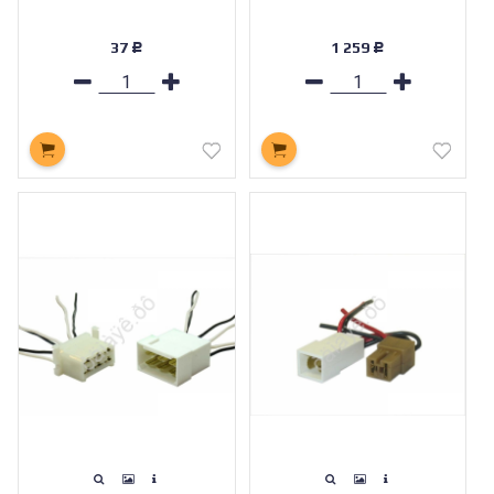
37
1 259
Р
Р