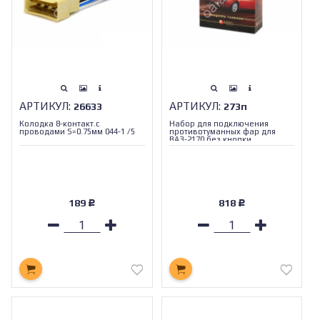
АРТИКУЛ:
АРТИКУЛ:
26633
273п
Колодка 8-контакт.с
Набор для подключения
проводами S=0.75мм 044-1 /5
противотуманных фар для
ВАЗ-2170 без кнопки
189
818
Р
Р