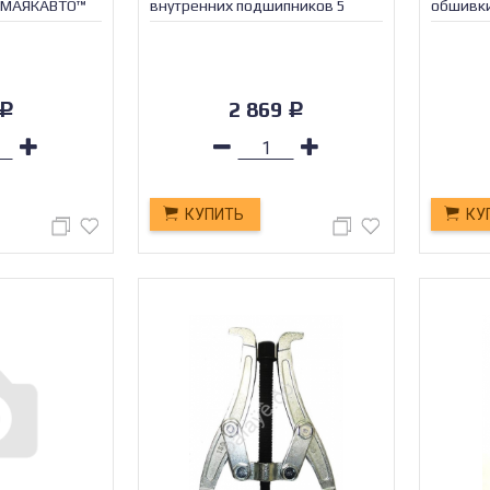
я МАЯКАВТО™
внутренних подшипников 5
обшивки
предметов МАЯКАВТО™ /1/4_
2 869
Р
Р
КУПИТЬ
КУ