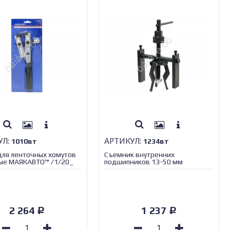
УЛ:
АРТИКУЛ:
1010вт
1234вт
ля ленточных хомутов
Съемник внутренних
ые МАЯКАВТО™ /1/20_
подшипников 13-50 мм
МАЯКАВТО™ /1/20_
2 264
1 237
Р
Р