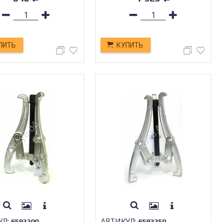
ПИТЬ
КУПИТЬ
УЛ:
АРТИКУЛ:
6593200
6593250