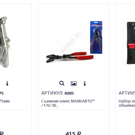
АРТИКУЛ:
АРТИК
75
4085
 75мм
Съемник клипс МАЯКАВТО™
Набор л
/1/6/36_
обшивки
1/10_
415
Р
Р