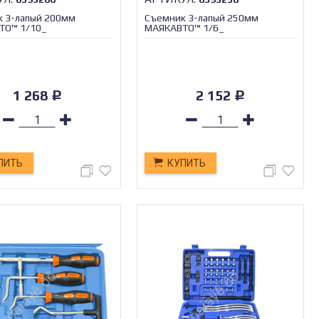
 3-лапый 200мм
Съемник 3-лапый 250мм
ТО™ 1/10_
МАЯКАВТО™ 1/6_
1 268
2 152
Р
Р
ПИТЬ
КУПИТЬ