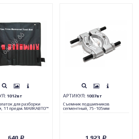
УЛ:
АРТИКУЛ:
1012вт
1007вт
опаток для разборки
Съемник подшипников
, 11 предм. МАЯКАВТО™
сегментный, 75-105мм
МАЯКАВТО™/1/5_
640
1 923
Р
Р