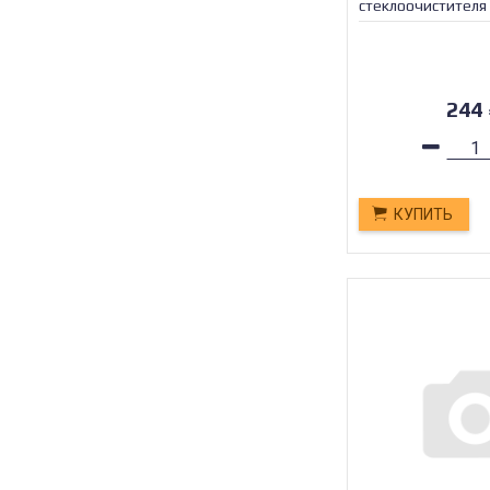
стеклоочистител
/1/12/72_
244
КУПИТЬ