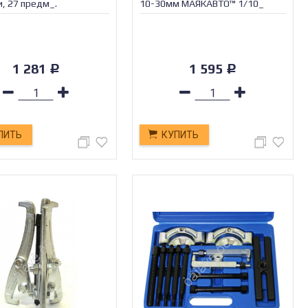
, 27 предм_.
10-30мм МАЯКАВТО™ 1/10_
1 281
1 595
Р
Р
ПИТЬ
КУПИТЬ