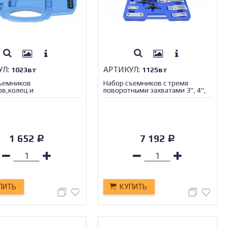
УЛ:
АРТИКУЛ:
1023вт
1125вт
ъемников
Набор съемников с тремя
ов,колец и
поворотными захватами 3", 4",
,6предметов
6", 8" МАЯКАВТО™/1/2_
ТО™/1/5_
1 652
7 192
Р
Р
ПИТЬ
КУПИТЬ