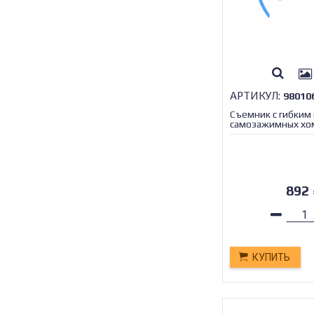
АРТИКУЛ:
98010
Съемник с гибким
самозажимных хо
МАЯКАВТО™ /1/12
892
КУПИТЬ