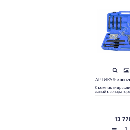
АРТИКУЛ:
а0002
Съемник гидравли
лапый с сепарато
МАЯКАВТО™/1_
13 7