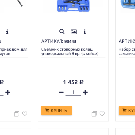
АРТИКУЛ:
АРТИК
6
90443
 приводом для
Съёмник стопорных колец
Набор с
мутов
универсальный 9 пр. (в кейсе)
сальник
/50_
МАЯКАВТО™ /1/10_
шлангов
МАЯКАВ
1 452
Р
Р
КУПИТЬ
КУ