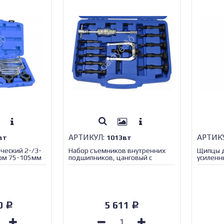
АРТИКУЛ:
АРТИК
вт
1013вт
ческий 2-/3-
Набор съемников внутренних
Щипцы д
ром 75-105мм
подшипников, цанговый с
усиленн
обратным молотком 8-58мм
МАЯКАВТО™/1/2_
70
5 611
Р
Р