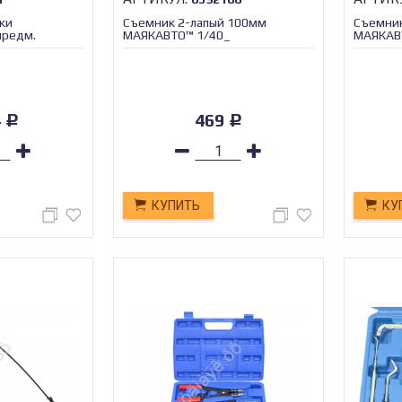
ки
Съемник 2-лапый 100мм
Съемник
предм.
МАЯКАВТО™ 1/40_
МАЯКАВ
_
4
469
Р
Р
КУПИТЬ
КУ