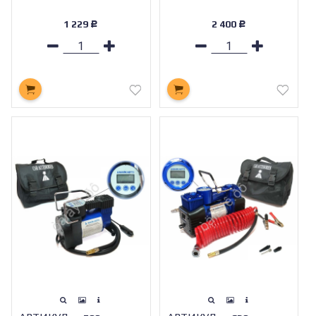
1 229
2 400
Р
Р