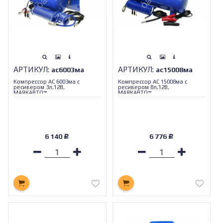
АРТИКУЛ:
АРТИКУЛ:
ас6003ма
ас15008ма
Компрессор АС 6003ма с
Компрессор АС 15008ма с
ресивером 3л,12В,
ресивером 8л,12В,
МАЯКАВТО™_
МАЯКАВТО™_
6 140
6 776
Р
Р