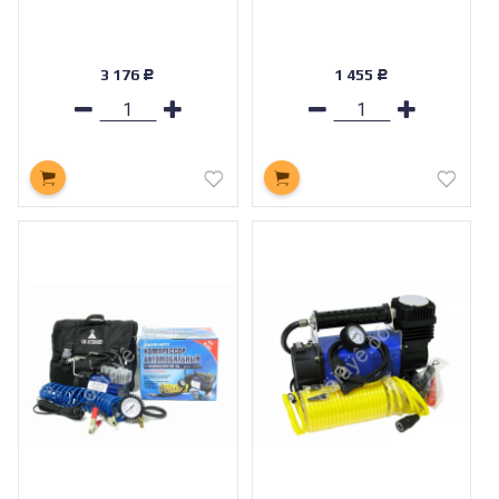
3 176
1 455
Р
Р