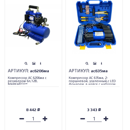
АРТИКУЛ:
АРТИКУЛ:
ас6206ма
ас635ма
Компрессор АС 6206ма с
Компрессор АС 635ма, 2-
ресивером 6л,12В,
поршневой, усиленный,с LED
МАЯКАВТО™_
фонарем, в кейсе с набором
инструментов МАЯКАВТО™ 1/4_
8 442
3 343
Р
Р