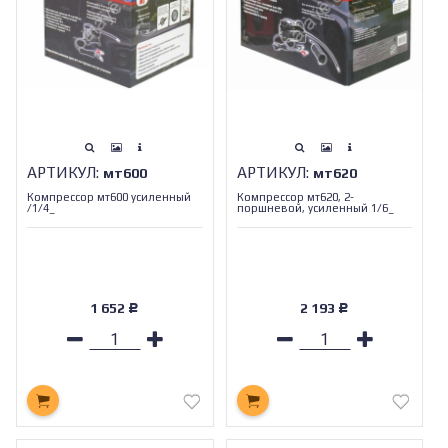
АРТИКУЛ:
АРТИКУЛ:
мт600
мт620
Компрессор мт600 усиленный
Компрессор мт620, 2-
/1/4_
поршневой, усиленный 1/6_
1 652
2 193
Р
Р