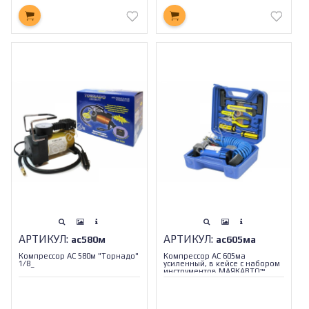
АРТИКУЛ:
АРТИКУЛ:
ас580м
ас605ма
Компрессор АС 580м "Торнадо"
Компрессор АС 605ма
1/8_
усиленный, в кейсе с набором
инструментов МАЯКАВТО™
/1/4_