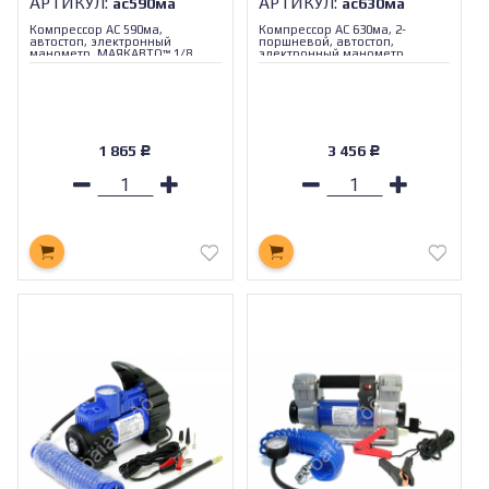
АРТИКУЛ:
АРТИКУЛ:
ас590ма
ас630ма
Компрессор АС 590ма,
Компрессор АС 630ма, 2-
автостоп, электронный
поршневой, автостоп,
манометр, МАЯКАВТО™ 1/8_
электронный манометр,
МАЯКАВТО™ 1/6_
1 865
3 456
Р
Р