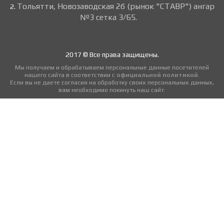
Тольятти, Новозаводская 2б (рынок "СТАВР") ангар
2.
№3 сетка 3/65.
2017 © Все права защищены.
Мы получаем и обрабатываем персональные данные посетителей
нашего сайта в соответствии с
официальной политикой
.
Если вы не даете согласия на обработку своих персональных данных,
вам необходимо покинуть наш сайт.