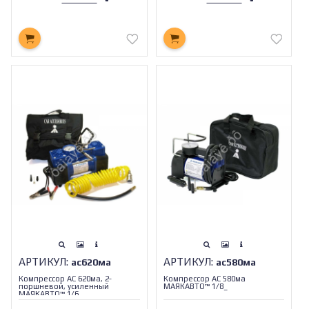
АРТИКУЛ:
АРТИКУЛ:
ас620ма
ас580ма
Компрессор АС 620ма, 2-
Компрессор АС 580ма
поршневой, усиленный
МАЯКАВТО™ 1/8_
МАЯКАВТО™ 1/6_