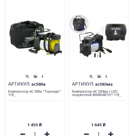
АРТИКУЛ:
АРТИКУЛ:
ас580а
ас583ма
Компрессор АС 580а "Торнадо"
Компрессор АС 583ма с LED
1/8_
подсветкой МАЯКАВТО™ 1/8_
1 455
1 645
Р
Р