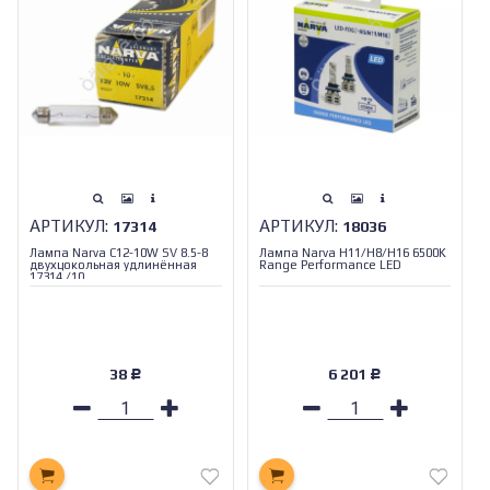
АРТИКУЛ:
АРТИКУЛ:
17314
18036
Лампа Narva С12-10W SV 8.5-8
Лампа Narva H11/H8/H16 6500K
двухцокольная удлинённая
Range Performance LED
17314 /10
38
6 201
Р
Р