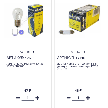
АРТИКУЛ:
АРТИКУЛ:
17635
17316
Лампа Narva P12-21W BA15s
Лампа Narva С12-10W SV 8.5-8
17635 /10/200
двухцокольная стандарт 17316
/10/200
47
48
Р
Р