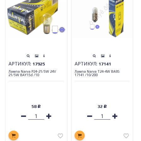
АРТИКУЛ:
АРТИКУЛ:
17925
17141
Лампа Narva Р24-21/5W 24V
Лампа Narva T24-4W BA9S
21/5W BAY15d /10
17141 /10/200
58
32
Р
Р