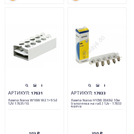
АРТИКУЛ:
АРТИКУЛ:
17631
17833
Лампа Narva W16W W2.1×9.5d
Лампа Narva H10W (BA9s) 10w
12V 17631/10
(галогенка на габ.) 12v - 17833
NARVA
103
250
Р
Р