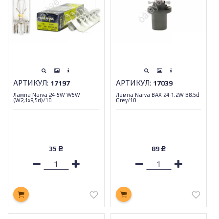
АРТИКУЛ:
АРТИКУЛ:
17197
17039
Лампа Narva 24-5W W5W
Лампа Narva BAX 24-1,2W B8,5d
(W2,1x9,5d)/10
Grey/10
35
89
Р
Р