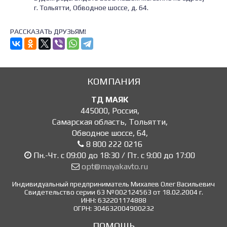
г. Тольятти, Обводное шоссе, д. 64.
РАССКАЗАТЬ ДРУЗЬЯМ!
КОМПАНИЯ
ТД МАЯК
445000
,
Россия
,
Самарская область, Тольятти
,
Обводное шоссе, 64
,
8 800 222 0216
Пн.-Чт. с 09:00 до 18:30 / Пт. с 9:00 до 17:00
opt@mayakavto.ru
Индивидуальный предприниматель Михалев Олег Васильевич
Свидетельство серии 63 №002124563 от 18.02.2004 г.
ИНН: 632201174888
ОГРН: 304632004900232
ПОМОЩЬ