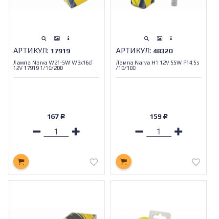
АРТИКУЛ:
АРТИКУЛ:
17919
48320
Лампа Narva W21-5W W3x16d
Лампа Narva H1 12V 55W P14.5s
12V 17919 1/10/200
/10/100
167
159
Р
Р