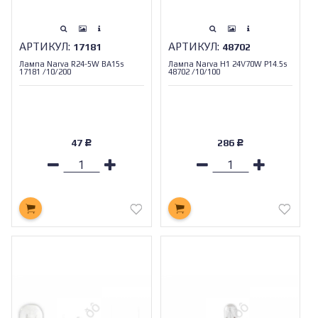
АРТИКУЛ:
АРТИКУЛ:
17181
48702
Лампа Narva R24-5W BA15s
Лампа Narva H1 24V70W P14.5s
17181 /10/200
48702 /10/100
47
286
Р
Р