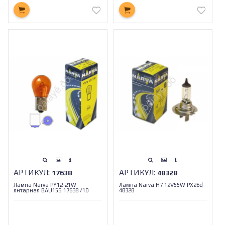
АРТИКУЛ:
АРТИКУЛ:
17638
48328
Лампа Narva PY12-21W
Лампа Narva H7 12V55W PX26d
янтарная ВАU15S 17638 /10
48328