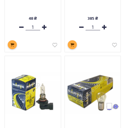
48
385
Р
Р