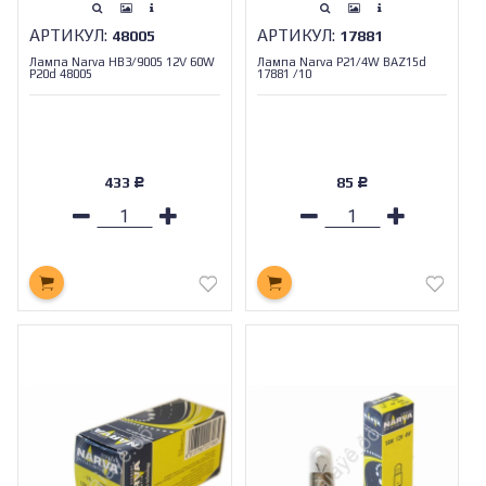
АРТИКУЛ:
АРТИКУЛ:
48005
17881
Лампа Narva HB3/9005 12V 60W
Лампа Narva P21/4W BAZ15d
P20d 48005
17881 /10
433
85
Р
Р