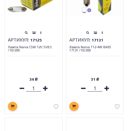
АРТИКУЛ:
АРТИКУЛ:
17125
17131
Лампа Narva С5W 12V SV8.5
Лампа Narva T12-4W BA9S
/10/200
17131 /10/200
34
31
Р
Р