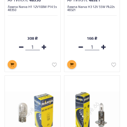
Лампа Narva H1 12V100W P14.5s
Лампа Narva H3 12V 55W Pk22s
48350
48321
308
166
Р
Р