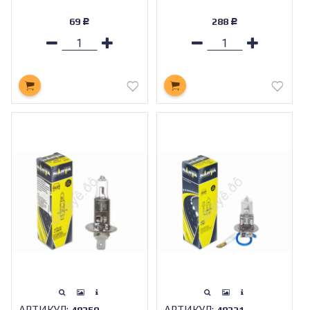
69
288
Р
Р
АРТИКУЛ:
АРТИКУЛ:
48350
48321