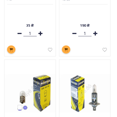
35
190
Р
Р