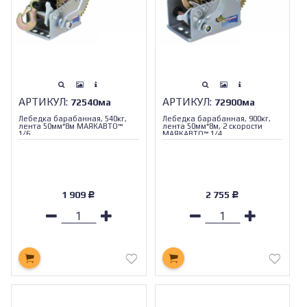
АРТИКУЛ:
АРТИКУЛ:
72540ма
72900ма
Лебедка барабанная, 540кг,
Лебедка барабанная, 900кг,
лента 50мм*8м МАЯКАВТО™
лента 50мм*8м, 2 скорости
1/6_
МАЯКАВТО™ 1/4_
1 909
2 755
Р
Р