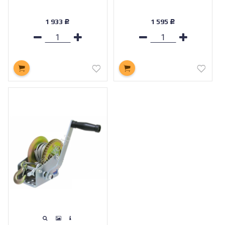
1 933
1 595
Р
Р