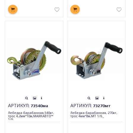
АРТИКУЛ:
АРТИКУЛ:
73540ма
73270мт
Лебедка барабанная,540кг,
Лебедка барабанная, 270кг,
трос 4,2мм*10м,МАЯКАВТО™
трос 4мм*8м,МТ 1/6_
1/6_