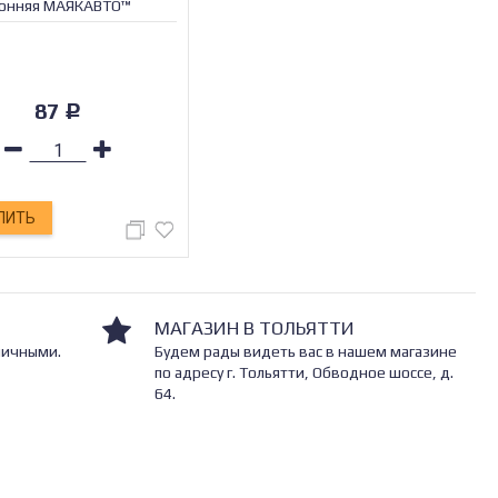
ронняя МАЯКАВТО™
87
Р
ПИТЬ
МАГАЗИН В ТОЛЬЯТТИ
личными.
Будем рады видеть вас в нашем магазине
по адресу г. Тольятти, Обводное шоссе, д.
64.