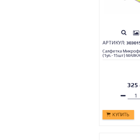
АРТИКУЛ:
30301
Салфетка Микроф
(1уп.-15шт) МАЯК
325
КУПИТЬ