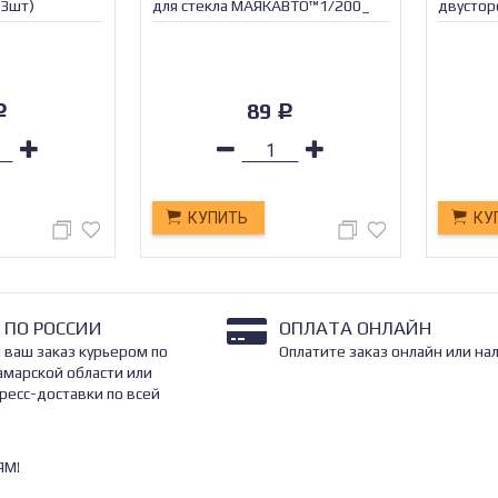
-3шт)
для стекла МАЯКАВТО™1/200_
двусто
/1/100_
89
Р
Р
КУПИТЬ
КУ
 ПО РОССИИ
ОПЛАТА ОНЛАЙН
 ваш заказ курьером по
Оплатите заказ онлайн или на
амарской области или
ресс-доставки по всей
ЯМ!