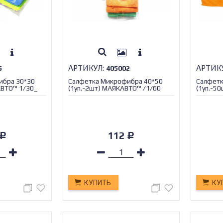
АРТИКУЛ:
АРТИК
5
405002
ибра 30*30
Салфетка Микрофибра 40*50
Салфетк
АВТО™ 1/30_
(1уп.-2шт) МАЯКАВТО™ /1/60
(1уп.-5
оранже
112
Р
Р
КУПИТЬ
КУ