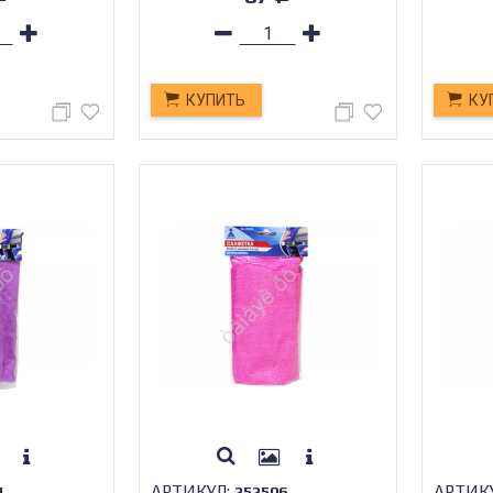
КУПИТЬ
КУ
АРТИКУЛ:
АРТИК
1
252506