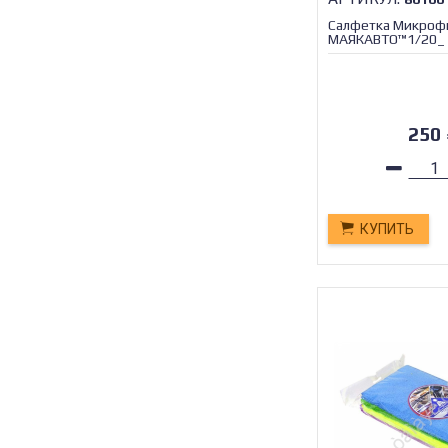
Салфетка Микроф
МАЯКАВТО™1/20_
250
КУПИТЬ