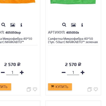
УЛ:
АРТИКУЛ:
405050ор
405050з
а Микрофибра 40*50
Салфетка Микрофибра 40*50
0шт) МАЯКАВТО™
(1уп.-50шт) МАЯКАВТО™ зеленая
вая
2 570
2 570
Р
Р
ПИТЬ
КУПИТЬ