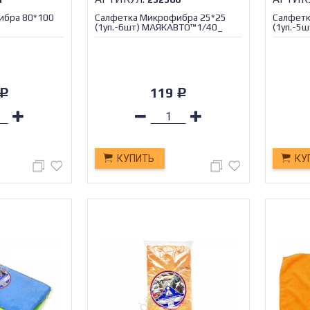
ибра 80*100
Салфетка Микрофибра 25*25
Салфетк
(1уп.-6шт) МАЯКАВТО™1/40_
(1уп.-5
119
Р
Р
КУПИТЬ
КУ