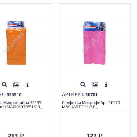
УЛ:
АРТИКУЛ:
353510
50701
а Микрофибра 35*35
Салфетка Микрофибра 50*70
0шт) МАЯКАВТО™1/20_
МАЯКАВТО™1/50_
263
127
Р
Р