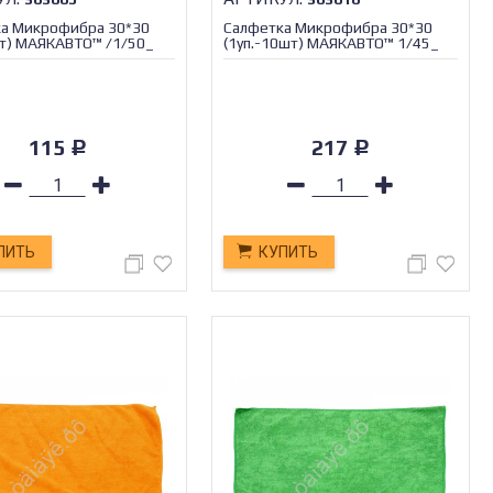
а Микрофибра 30*30
Салфетка Микрофибра 30*30
шт) МАЯКАВТО™ /1/50_
(1уп.-10шт) МАЯКАВТО™ 1/45_
115
217
Р
Р
ПИТЬ
КУПИТЬ