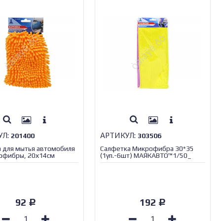
УЛ:
АРТИКУЛ:
201400
303506
 для мытья автомобиля
Салфетка Микрофибра 30*35
офибры, 20х14см
(1уп.-6шт) МАЯКАВТО™1/50_
ТО™ 1/_
92
192
Р
Р