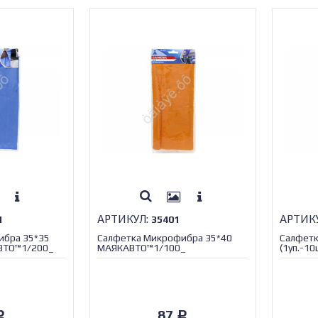
АРТИКУЛ:
АРТИК
1
35401
ибра 35*35
Салфетка Микрофибра 35*40
Салфетк
АВТО™1/200_
МАЯКАВТО™1/100_
(1уп.-1
87
Р
Р