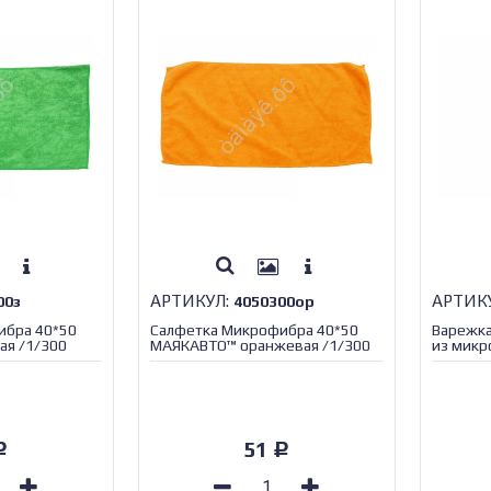
АРТИКУЛ:
АРТИК
00з
4050300ор
ибра 40*50
Салфетка Микрофибра 40*50
Варежка
ая /1/300
МАЯКАВТО™ оранжевая /1/300
из микр
МАЯКАВ
51
Р
Р