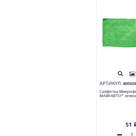
АРТИКУЛ:
40503
Салфетка Микроф
МАЯКАВТО™ зелен
51