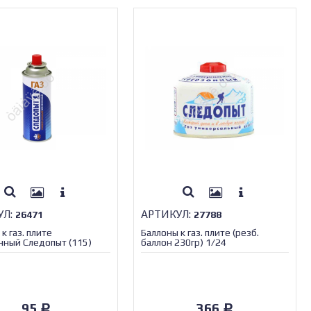
УЛ:
АРТИКУЛ:
26471
27788
к газ. плите
Баллоны к газ. плите (резб.
нный Следопыт (115)
баллон 230гр) 1/24
1512
95
366
Р
Р