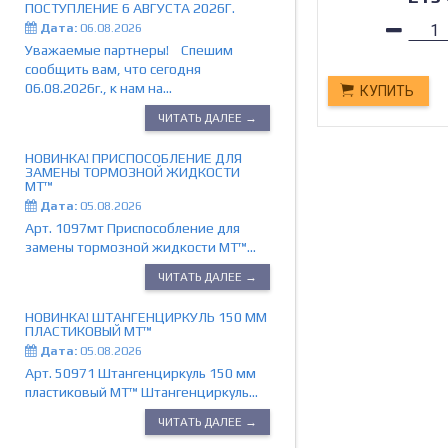
ПОСТУПЛЕНИЕ 6 АВГУСТА 2026Г.
Дата:
06.08.2026
Уважаемые партнеры! Спешим
сообщить вам, что сегодня
06.08.2026г., к нам на...
КУПИТЬ
ЧИТАТЬ ДАЛЕЕ →
НОВИНКА! ПРИСПОСОБЛЕНИЕ ДЛЯ
ЗАМЕНЫ ТОРМОЗНОЙ ЖИДКОСТИ
МТ™
ДОСТАВКА
Дата:
05.08.2026
Мы доставим
Арт. 1097мт Приспособление для
Тольятти и С
замены тормозной жидкости МТ™...
службой эксп
России.
ЧИТАТЬ ДАЛЕЕ →
РАССКАЗАТЬ ДРУЗЬ
НОВИНКА! ШТАНГЕНЦИРКУЛЬ 150 ММ
ПЛАСТИКОВЫЙ MT™
Дата:
05.08.2026
Арт. 50971 Штангенциркуль 150 мм
пластиковый MT™ Штангенциркуль...
ЧИТАТЬ ДАЛЕЕ →