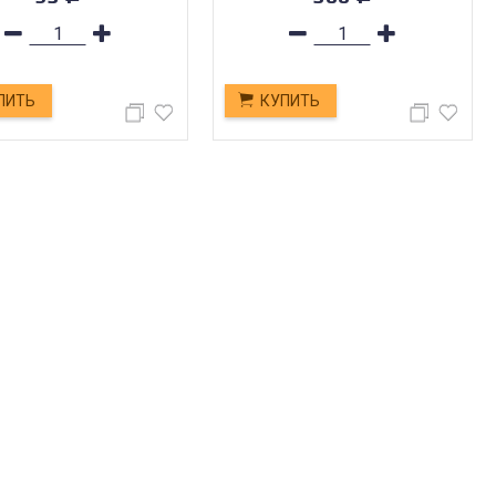
ПИТЬ
КУПИТЬ
МАГАЗИН В ТОЛЬЯТТИ
личными.
Будем рады видеть вас в нашем магазине
по адресу г. Тольятти, Обводное шоссе, д.
64.