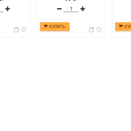
КУПИТЬ
КУ
 ПО РОССИИ
ОПЛАТА ОНЛАЙН
 ваш заказ курьером по
Оплатите заказ онлайн или на
амарской области или
ресс-доставки по всей
ЯМ!