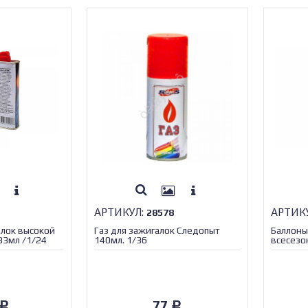
АРТИКУЛ:
АРТИК
28578
алок высокой
Газ для зажигалок Следопыт
Баллоны 
33мл /1/24
140мл. 1/36
всесезо
/1/28/ 
77
Р
Р