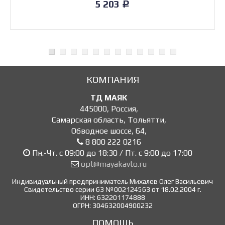
5 203
Р
КОМПАНИЯ
ТД МАЯК
445000
,
Россия
,
Самарская область, Тольятти
,
Обводное шоссе, 64
,
8 800 222 0216
Пн.-Чт. с 09:00 до 18:30 / Пт. с 9:00 до 17:00
opt@mayakavto.ru
Индивидуальный предприниматель Михалев Олег Васильевич
Свидетельство серии 63 №002124563 от 18.02.2004 г.
ИНН: 632201174888
ОГРН: 304632004900232
ПОМОЩЬ