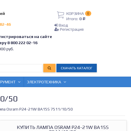
лей
КОРЗИНА
0
Итого:
0
Р
-82-46
Вход
Регистрация
гистрироваться на сайте
ру 8 800 222 02-16
00 руб.
СКАЧАТЬ КАТАЛОГ
ТРУМЕНТ
ЭЛЕКТРОТЕХНИКА
0/50
мпа Osram P24-21W BA15S 7511/10/50
КУПИТЬ ЛАМПА OSRAM P24-21W BA15S