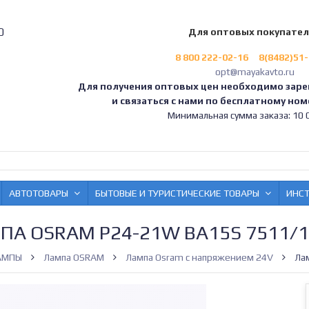
0
Для оптовых покупате
8 800 222-02-16
8(8482)51
opt@mayakavto.ru
Для получения оптовых цен необходимо заре
и связаться с нами по бесплатному номе
Минимальная сумма заказа: 10 0
АВТОТОВАРЫ
БЫТОВЫЕ И ТУРИСТИЧЕСКИЕ ТОВАРЫ
ИНС
ПА OSRAM P24-21W BA15S 7511/1
АМПЫ
Лампа OSRAM
Лампа Osram с напряжением 24V
Ла