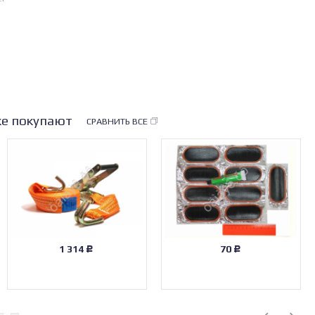
же покупают
СРАВНИТЬ ВСЕ
1 314
70
Р
Р