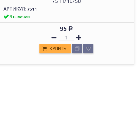
7511/10/50
АРТИКУЛ:
7511
В наличии
95
Р
КУПИТЬ