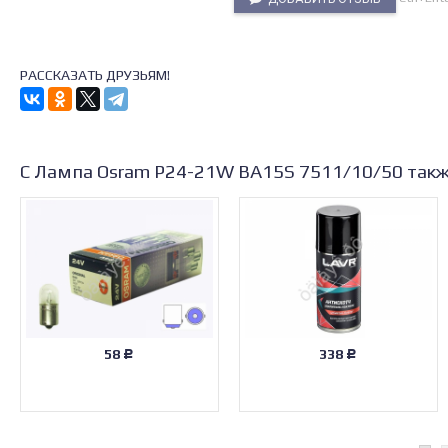
РАССКАЗАТЬ ДРУЗЬЯМ!
С Лампа Osram P24-21W BA15S 7511/10/50 так
58
338
Р
Р