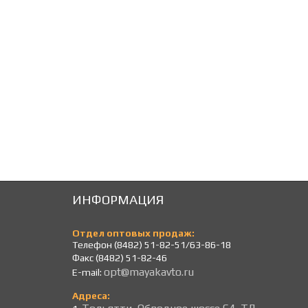
179
179
Р
Р
ИНФОРМАЦИЯ
Отдел оптовых продаж:
Телефон (8482) 51-82-51/63-86-18
Факс (8482) 51-82-46
opt@mayakavto.ru
E-mail:
Адреса: