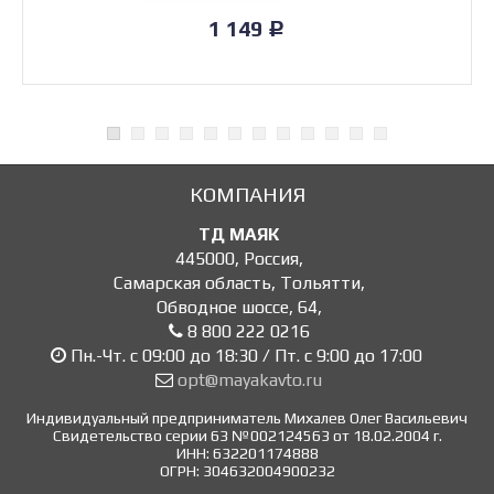
1 149
Р
КОМПАНИЯ
ТД МАЯК
445000
,
Россия
,
Самарская область, Тольятти
,
Обводное шоссе, 64
,
8 800 222 0216
Пн.-Чт. с 09:00 до 18:30 / Пт. с 9:00 до 17:00
opt@mayakavto.ru
Индивидуальный предприниматель Михалев Олег Васильевич
Свидетельство серии 63 №002124563 от 18.02.2004 г.
ИНН: 632201174888
ОГРН: 304632004900232