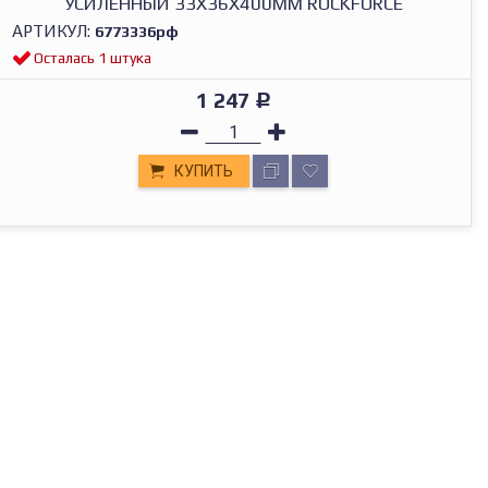
УСИЛЕННЫЙ 33Х36Х400ММ ROCKFORCE
АРТИКУЛ:
6773336рф
Осталась 1 штука
1 247
Р
КУПИТЬ