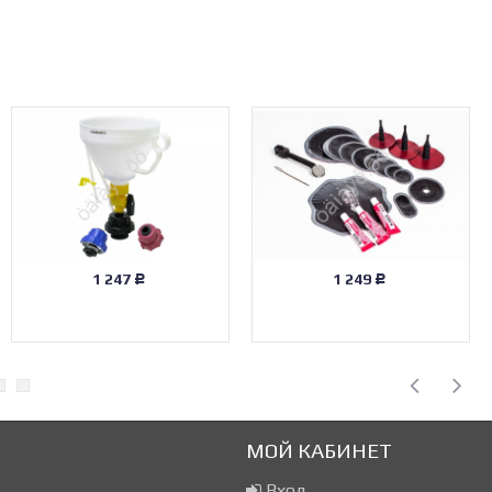
1 247
1 249
Р
Р
МОЙ КАБИНЕТ
Вход