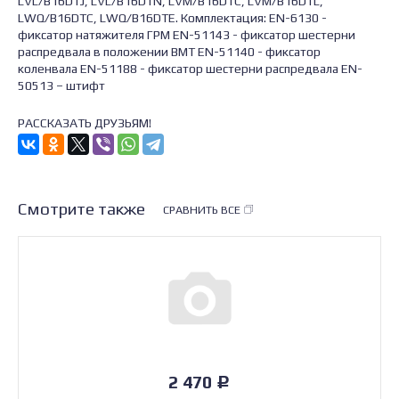
LVL/B16DTJ, LVL/B16DTN, LVM/B16DTC, LVM/B16DTL,
LWQ/B16DTC, LWQ/B16DTE. Комплектация: EN-6130 -
фиксатор натяжителя ГРМ EN-51143 - фиксатор шестерни
распредвала в положении ВМТ EN-51140 - фиксатор
коленвала EN-51188 - фиксатор шестерни распредвала EN-
50513 – штифт
РАССКАЗАТЬ ДРУЗЬЯМ!
Смотрите также
СРАВНИТЬ ВСЕ
2 470
Р