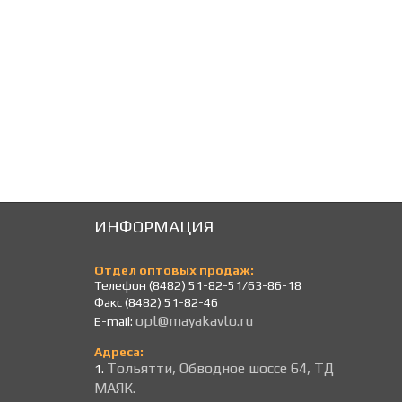
696
696
Р
Р
ИНФОРМАЦИЯ
Отдел оптовых продаж:
Телефон (8482) 51-82-51/63-86-18
Факс (8482) 51-82-46
opt@mayakavto.ru
E-mail:
Адреса:
Тольятти, Обводное шоссе 64, ТД
1.
МАЯК.