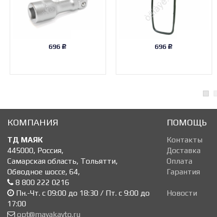
696
696
Р
Р
КОМПАНИЯ
ПОМОЩЬ
ТД МАЯК
Контакты
445000
,
Россия
,
Доставка
Самарская область, Тольятти
,
Оплата
Обводное шоссе, 64
,
Гарантия
8 800 222 0216
Пн.-Чт. с 09:00 до 18:30 / Пт. с 9:00 до
Новости
17:00
opt@mayakavto.ru