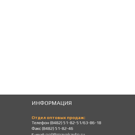
1 268
1 268
Р
Р
ИНФОРМАЦИЯ
Отдел оптовых продаж:
Телефон (8482) 51-82-51/63-86-18
Факс (8482) 51-82-46
opt@mayakavto.ru
E-mail: