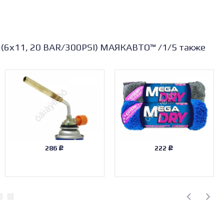
ь (6х11, 20 BAR/300PSI) МАЯКАВТО™ /1/5 также
286
222
Р
Р