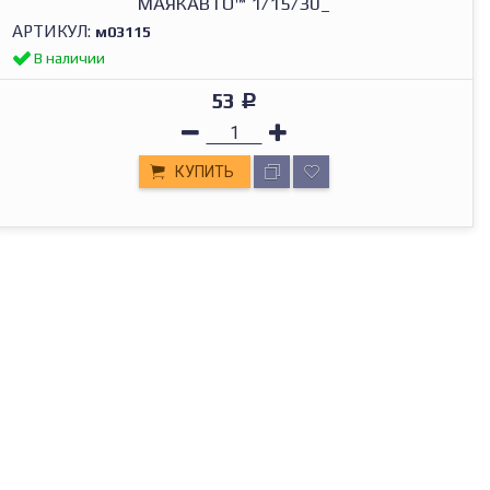
МАЯКАВТО™ 1/15/30_
АРТИКУЛ:
м03115
В наличии
53
Р
КУПИТЬ