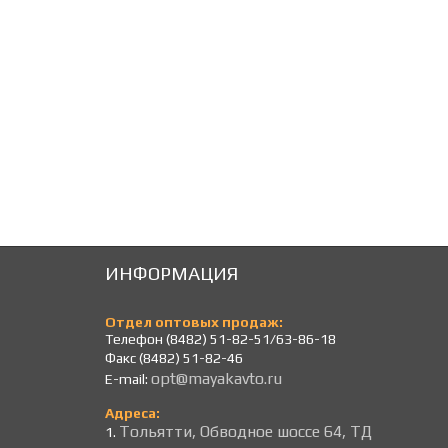
53
53
Р
Р
ИНФОРМАЦИЯ
Отдел оптовых продаж:
Телефон (8482) 51-82-51/63-86-18
Факс (8482) 51-82-46
opt@mayakavto.ru
E-mail:
Адреса:
Тольятти, Обводное шоссе 64, ТД
1.