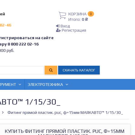
лей
КОРЗИНА
0
Итого:
0
Р
-82-46
Вход
Регистрация
гистрироваться на сайте
ру 8 800 222 02-16
00 руб.
СКАЧАТЬ КАТАЛОГ
ТРУМЕНТ
ЭЛЕКТРОТЕХНИКА
ВТО™ 1/15/30_
Фитинг прямой пластик. puc, ф=15мм МАЯКАВТО™ 1/15/30_
КУПИТЬ ФИТИНГ ПРЯМОЙ ПЛАСТИК. PUC, Ф=15ММ