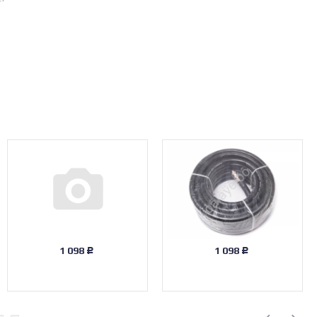
1 098
1 098
Р
Р