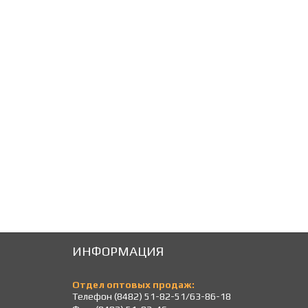
270
270
Р
Р
ИНФОРМАЦИЯ
Отдел оптовых продаж:
Телефон (8482) 51-82-51/63-86-18