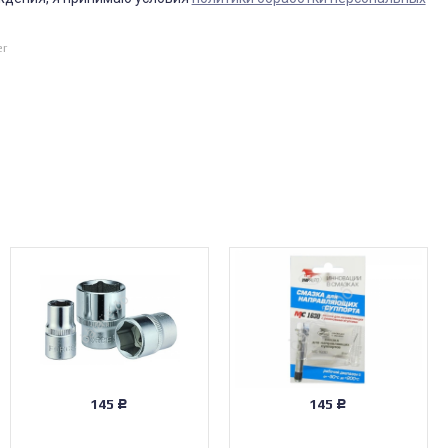
er
145
145
Р
Р