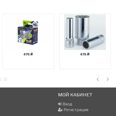
476
476
Р
Р
МОЙ КАБИНЕТ
Вход
Регистрация