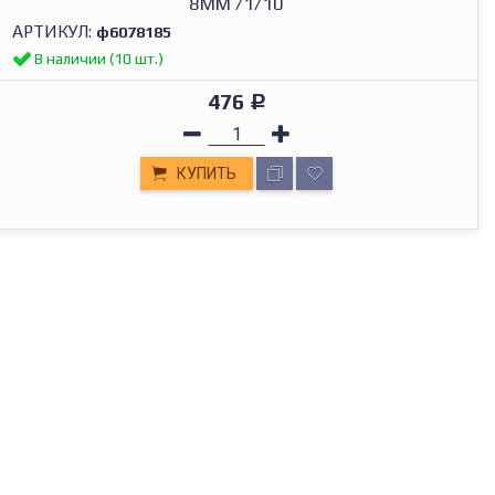
8ММ /1/10
АРТИКУЛ:
ф6078185
В наличии (10 шт.)
476
Р
КУПИТЬ
МАГАЗИН В ТОЛЬЯТТИ