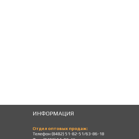
476
476
Р
Р
ИНФОРМАЦИЯ
Отдел оптовых продаж:
Телефон (8482) 51-82-51/63-86-18