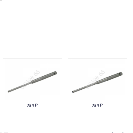
724
724
Р
Р