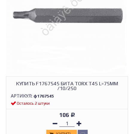
КУПИТЬ F1767545 БИТА TORX T45 L=75MM
/10/250
АРТИКУЛ:
ф1767545
Осталось 2 штуки
106
Р