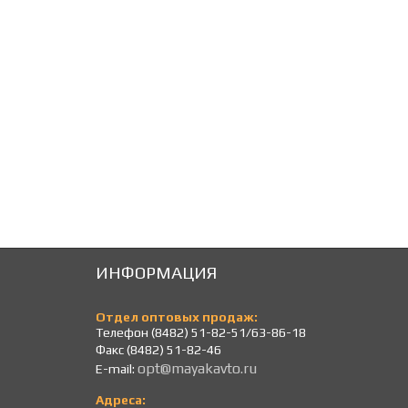
8 115
8 131
Р
Р
ИНФОРМАЦИЯ
Отдел оптовых продаж:
Телефон (8482) 51-82-51/63-86-18
Факс (8482) 51-82-46
opt@mayakavto.ru
E-mail:
Адреса: