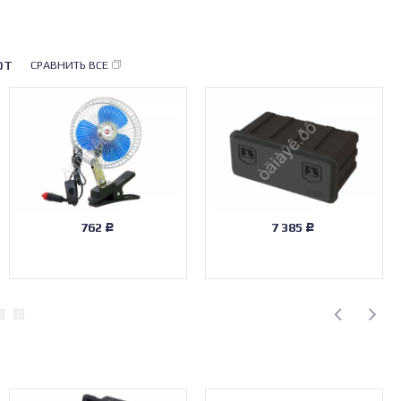
ют
СРАВНИТЬ ВСЕ
762
7 385
Р
Р