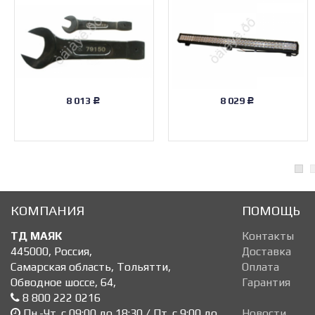
8 013
8 029
Р
Р
КОМПАНИЯ
ПОМОЩЬ
ТД МАЯК
Контакты
445000
,
Россия
,
Доставка
Самарская область, Тольятти
,
Оплата
Обводное шоссе, 64
,
Гарантия
8 800 222 0216
Пн.-Чт. с 09:00 до 18:30 / Пт. с 9:00 до
Новости