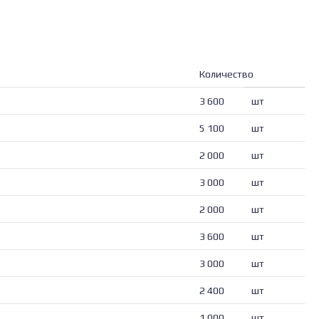
Количество
3 600
шт
5 100
шт
2 000
шт
3 000
шт
2 000
шт
3 600
шт
3 000
шт
2 400
шт
1 000
шт