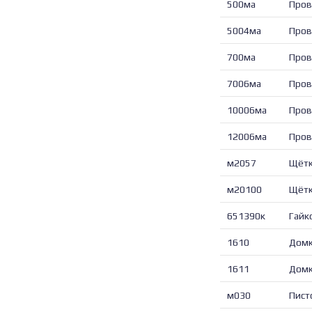
500ма
Пров
5004ма
Пров
700ма
Пров
7006ма
Пров
10006ма
Пров
12006ма
Пров
м2057
Щётк
м20100
Щётк
651390к
Гайк
1610
Домк
1611
Домк
м030
Пист