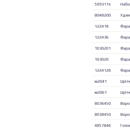
509311л
Набо
8048200
Удли
122418
Фара
122436
Фара
1030201
Фара
103020
Фара
1224126
Фара
м2041
Щётк
м2061
Щётк
8036450
Воро
8038450
Воро
4857846
Голо