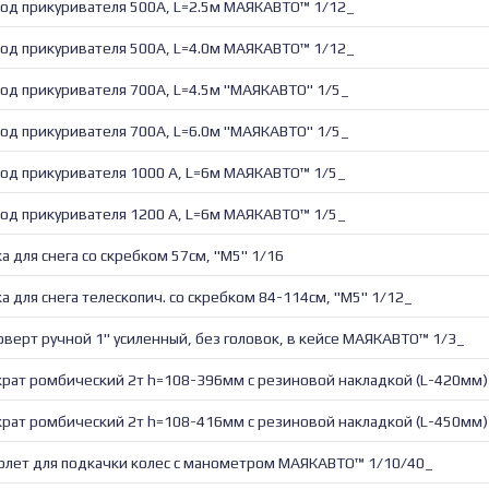
од прикуривателя 500А, L=2.5м МАЯКАВТО™ 1/12_
од прикуривателя 500А, L=4.0м МАЯКАВТО™ 1/12_
од прикуривателя 700А, L=4.5м "МАЯКАВТО" 1/5_
од прикуривателя 700А, L=6.0м "МАЯКАВТО" 1/5_
од прикуривателя 1000 А, L=6м МАЯКАВТО™ 1/5_
од прикуривателя 1200 А, L=6м МАЯКАВТО™ 1/5_
а для снега со скребком 57см, "М5" 1/16
а для снега телескопич. со скребком 84-114см, "М5" 1/12_
оверт ручной 1" усиленный, без головок, в кейсе МАЯКАВТО™ 1/3_
рат ромбический 2т h=108-396мм с резиновой накладкой (L-420мм
рат ромбический 2т h=108-416мм с резиновой накладкой (L-450мм
олет для подкачки колес с манометром МАЯКАВТО™ 1/10/40_