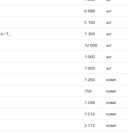
6 688
шт
5 100
шт
е /1_
1 300
шт
12 000
шт
1 000
шт
1 000
шт
1 260
комп
756
комп
1 248
комп
1 512
комп
2 772
комп