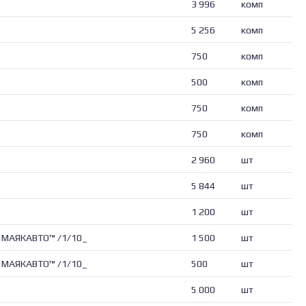
3 996
комп
5 256
комп
750
комп
500
комп
750
комп
750
комп
2 960
шт
5 844
шт
1 200
шт
) МАЯКАВТО™ /1/10_
1 500
шт
) МАЯКАВТО™ /1/10_
500
шт
5 000
шт