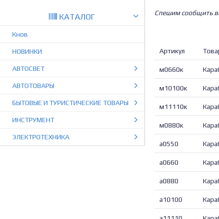
Спешим сообщить вам
КАТАЛОГ
Кнов
Артикул
Това
НОВИНКИ
АВТОСВЕТ
м0660к
Кара
АВТОТОВАРЫ
м10100к
Кара
БЫТОВЫЕ И ТУРИСТИЧЕСКИЕ ТОВАРЫ
м11110к
Кара
ИНСТРУМЕНТ
м0880к
Кара
ЭЛЕКТРОТЕХНИКА
а0550
Кара
а0660
Кара
а0880
Кара
а10100
Кара
а11110
Кара