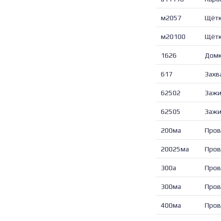
м2057
Щётк
м20100
Щётк
1626
Домк
617
Захв
62502
Зажи
62505
Зажи
200ма
Пров
20025ма
Пров
300а
Пров
300ма
Пров
400ма
Пров