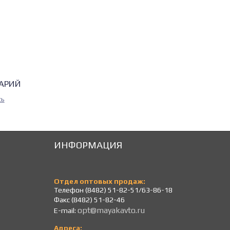
АРИЙ
сь
ИНФОРМАЦИЯ
Отдел оптовых продаж:
Телефон (8482) 51-82-51/63-86-18
Факс (8482) 51-82-46
opt@mayakavto.ru
E-mail:
Адреса: