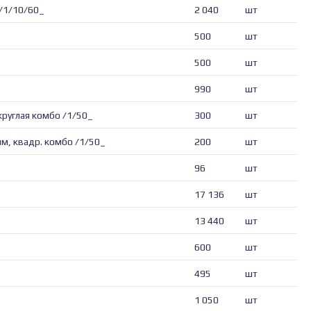
/1/10/60_
2 040
шт
500
шт
500
шт
990
шт
круглая комбо /1/50_
300
шт
мм, квадр. комбо /1/50_
200
шт
96
шт
17 136
шт
13 440
шт
600
шт
495
шт
1 050
шт