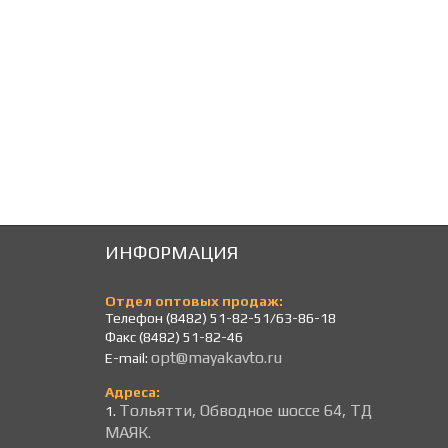
1 672
1 672
Р
Р
ИНФОРМАЦИЯ
Отдел оптовых продаж:
Телефон (8482) 51-82-51/63-86-18
Факс (8482) 51-82-46
opt@mayakavto.ru
E-mail:
Адреса:
Тольятти, Обводное шоссе 64, ТД
1.
МАЯК.