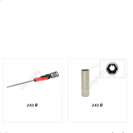
243
243
Р
Р