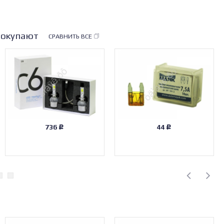
покупают
СРАВНИТЬ ВСЕ
736
44
Р
Р