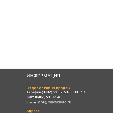
160
160
Р
Р
ИНФОРМАЦИЯ
Отдел оптовых продаж:
Телефон (8482) 51-82-51/63-86-18
Факс (8482) 51-82-46
opt@mayakavto.ru
E-mail:
Адреса: