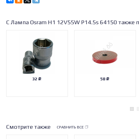
С Лампа Osram H1 12V55W P14.5s 64150 также 
32
58
Р
Р
Смотрите также
СРАВНИТЬ ВСЕ