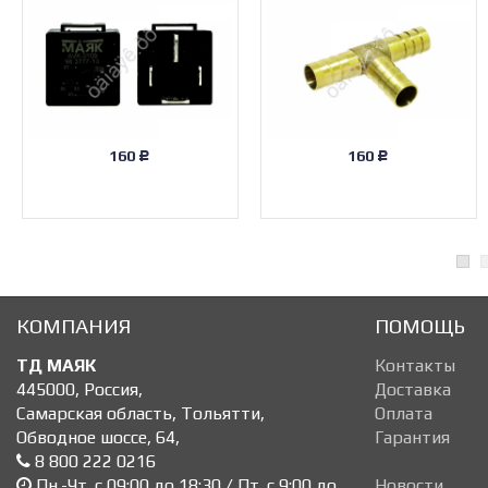
160
160
Р
Р
КОМПАНИЯ
ПОМОЩЬ
ТД МАЯК
Контакты
445000
,
Россия
,
Доставка
Самарская область, Тольятти
,
Оплата
Обводное шоссе, 64
,
Гарантия
8 800 222 0216
Пн.-Чт. с 09:00 до 18:30 / Пт. с 9:00 до
Новости