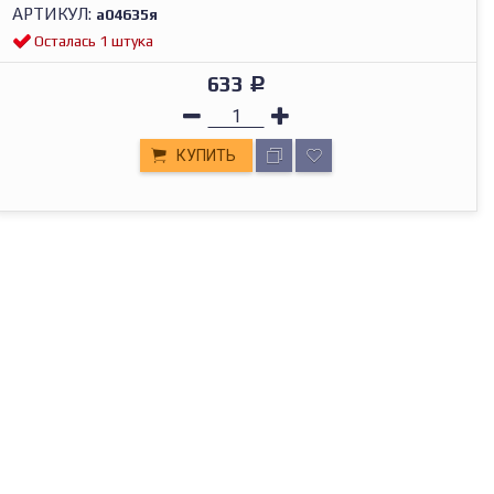
АРТИКУЛ:
а04635я
Осталась 1 штука
633
Р
КУПИТЬ