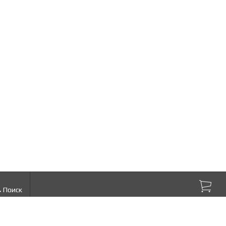
634
634
Р
Р
Поиск