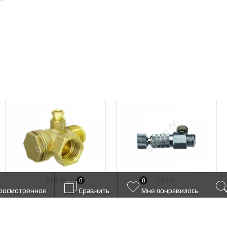
634
634
0
0
Р
Р
росмотренное
Сравнить
Мне понравилось