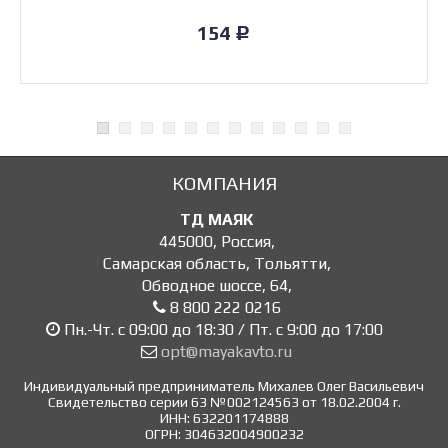
154
Р
КОМПАНИЯ
ТД МАЯК
445000
,
Россия
,
Самарская область, Тольятти
,
Обводное шоссе, 64
,
8 800 222 0216
Пн.-Чт. с 09:00 до 18:30 / Пт. с 9:00 до 17:00
opt@mayakavto.ru
Индивидуальный предприниматель Михалев Олег Васильевич
Свидетельство серии 63 №002124563 от 18.02.2004 г.
ИНН: 632201174888
ОГРН: 304632004900232