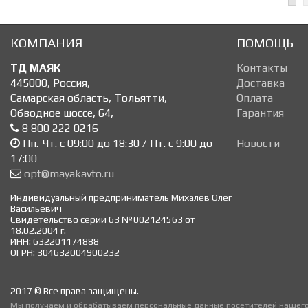
КОМПАНИЯ
ПОМОЩЬ
ТД МАЯК
Контакты
445000
,
Россия
,
Доставка
Самарская область, Тольятти
,
Оплата
Обводное шоссе, 64
,
Гарантия
8 800 222 0216
Пн.-Чт. с 09:00 до 18:30 / Пт. с 9:00 до
Новости
17:00
opt@mayakavto.ru
Индивидуальный предприниматель Михалев Олег
Васильевич
Свидетельство серии 63 №002124563 от
18.02.2004 г.
ИНН: 632201174888
ОГРН: 304632004900232
2017 © Все права защищены.
Мы получаем и обрабатываем персональные данные посетителей нашего 