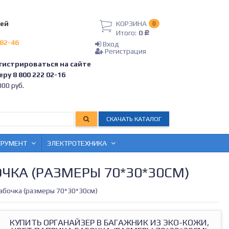
лей
КОРЗИНА
0
Итого:
0
Р
-82-46
Вход
Регистрация
гистрироваться на сайте
ру 8 800 222 02-16
00 руб.
СКАЧАТЬ КАТАЛОГ
ТРУМЕНТ
ЭЛЕКТРОТЕХНИКА
ЧКА (РАЗМЕРЫ 70*30*30СМ)
бабочка (размеры 70*30*30см)
КУПИТЬ ОРГАНАЙЗЕР В БАГАЖНИК ИЗ ЭКО-КОЖИ,