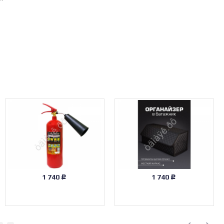
1 740
1 740
Р
Р