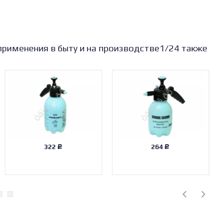
 применения в быту и на производстве1/24 также
322
264
Р
Р