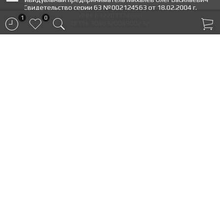
Свидетельство серии 63 №002124563 от 18.02.2004 г.
ИНН: 632201174888
1
0
ОГРН: 304632004900232
ПОМОЩЬ
Контакты
Доставка
Оплата
Гарантия
Новости
МОЙ КАБИНЕТ
Вход
Регистрация
ИНФОРМАЦИЯ